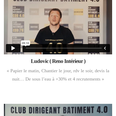
Ludovic ( Reno Intérieur )
« Papier le matin, Chantier le jour, rdv le soir, devis la
nuit… De sous l’eau à +30% et 4 recrutements »