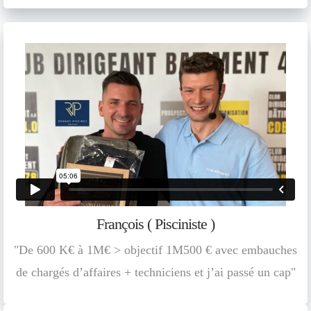
François ( Pisciniste )
"De 600 K€ à 1M€ > objectif 1M500 € avec embauches
de chargés d’affaires + techniciens et j’ai passé un cap"