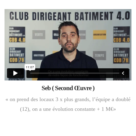
Seb ( Second Œuvre )
« on prend des locaux 3 x plus grands, l’équipe a doublé
(12), on a une évolution constante + 1 M€»